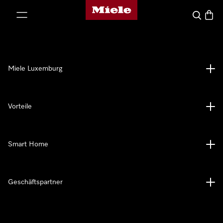
Miele-Homepage
nhalt springen
Suche
Waren
Miele Luxemburg
Vorteile
Smart Home
Geschäftspartner