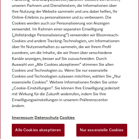
unseren Partnern und Dienstleistern, die Informationen über
Ihre Nutzung der Website sammeln und uns dabei helfen, Ihr
Online-Erlebnis zu personalisieren und zu verbessern. Die
Cookies werden auch zur Personalisierung von Anzeigen
verwendet. Im Rahmen einer separaten Einwilligung
(„Vollständige Personalisierung“) verwenden wir Bloomreach-
Miele auf Instagram
Miele auf Youtube
Cookies und andere Tracking-Technologien, um Informationen
über Ihr Nutzerverhalten zu sammeln, die wir Ihrem Profil
zuordnen, um die Inhalte, die wir Ihnen über verschiedene
Kanäle anzeigen, besser auf Sie zuzuschneiden. Durch
Auswahl von „Alle Cookies akzeptieren“ stimmen Sie allen
Cookies und Technologien zu. Wenn Sie nur essenzielle
Impressum
Cookies und Technologien zulassen möchten, wählen Sie „Nur
essenzielle Cookies“. Weitere Informationen finden Sie unter
AGB
„Cookie-Einstellungen“. Sie können Ihre Einwilligung jederzeit
Datenschutz
mit Wirkung für die Zukunft widerrufen, indem Sie Ihre
Einwilligungseinstellungen in unserem Präferenzcenter
Nutzungsbedingungen
ändern.
Barrièrefreiheetserklärung
Gesetzen über digitale Dienste
Impressum
Datenschutz
Cookies
Widerrufsformular
Alle Cookies akzeptieren
Nur essenzielle Cookies
Cookie-Einstellungen