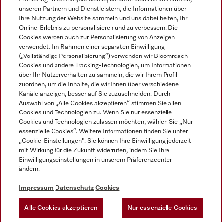
unseren Partnern und Dienstleistern, die Informationen über
Ihre Nutzung der Website sammeln und uns dabei helfen, Ihr
Online-Erlebnis zu personalisieren und zu verbessern. Die
Cookies werden auch zur Personalisierung von Anzeigen
verwendet. Im Rahmen einer separaten Einwilligung
(„Vollständige Personalisierung“) verwenden wir Bloomreach-
Miele auf Instagram
Miele auf Youtube
Cookies und andere Tracking-Technologien, um Informationen
über Ihr Nutzerverhalten zu sammeln, die wir Ihrem Profil
zuordnen, um die Inhalte, die wir Ihnen über verschiedene
Kanäle anzeigen, besser auf Sie zuzuschneiden. Durch
Auswahl von „Alle Cookies akzeptieren“ stimmen Sie allen
Cookies und Technologien zu. Wenn Sie nur essenzielle
Impressum
Cookies und Technologien zulassen möchten, wählen Sie „Nur
essenzielle Cookies“. Weitere Informationen finden Sie unter
AGB
„Cookie-Einstellungen“. Sie können Ihre Einwilligung jederzeit
Datenschutz
mit Wirkung für die Zukunft widerrufen, indem Sie Ihre
Einwilligungseinstellungen in unserem Präferenzcenter
Nutzungsbedingungen
ändern.
Barrièrefreiheetserklärung
Gesetzen über digitale Dienste
Impressum
Datenschutz
Cookies
Widerrufsformular
Alle Cookies akzeptieren
Nur essenzielle Cookies
Cookie-Einstellungen