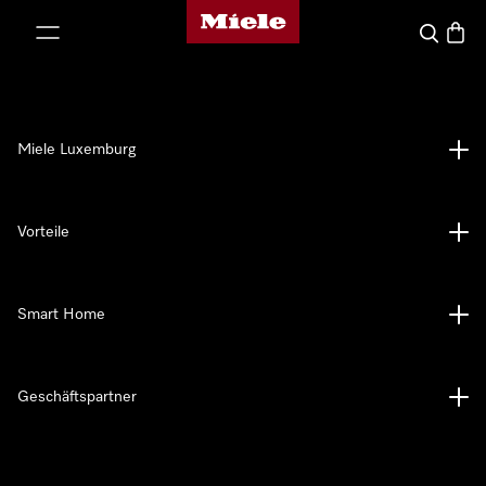
Miele-Homepage
nhalt springen
Suche
Waren
Miele Luxemburg
Vorteile
Smart Home
Geschäftspartner