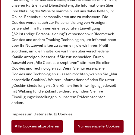
unseren Partnern und Dienstleistern, die Informationen über
Ihre Nutzung der Website sammeln und uns dabei helfen, Ihr
Online-Erlebnis zu personalisieren und zu verbessern. Die
Cookies werden auch zur Personalisierung von Anzeigen
verwendet. Im Rahmen einer separaten Einwilligung
(„Vollständige Personalisierung“) verwenden wir Bloomreach-
Miele auf Instagram
Miele auf Youtube
Cookies und andere Tracking-Technologien, um Informationen
über Ihr Nutzerverhalten zu sammeln, die wir Ihrem Profil
zuordnen, um die Inhalte, die wir Ihnen über verschiedene
Kanäle anzeigen, besser auf Sie zuzuschneiden. Durch
Auswahl von „Alle Cookies akzeptieren“ stimmen Sie allen
Cookies und Technologien zu. Wenn Sie nur essenzielle
Impressum
Cookies und Technologien zulassen möchten, wählen Sie „Nur
essenzielle Cookies“. Weitere Informationen finden Sie unter
AGB
„Cookie-Einstellungen“. Sie können Ihre Einwilligung jederzeit
Datenschutz
mit Wirkung für die Zukunft widerrufen, indem Sie Ihre
Einwilligungseinstellungen in unserem Präferenzcenter
Nutzungsbedingungen
ändern.
Barrièrefreiheetserklärung
Gesetzen über digitale Dienste
Impressum
Datenschutz
Cookies
Widerrufsformular
Alle Cookies akzeptieren
Nur essenzielle Cookies
Cookie-Einstellungen