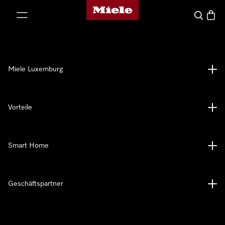
Miele-Homepage
nhalt springen
Suche
Waren
Miele Luxemburg
Vorteile
Smart Home
Geschäftspartner