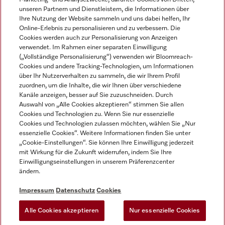
unseren Partnern und Dienstleistern, die Informationen über
Ihre Nutzung der Website sammeln und uns dabei helfen, Ihr
Online-Erlebnis zu personalisieren und zu verbessern. Die
Cookies werden auch zur Personalisierung von Anzeigen
verwendet. Im Rahmen einer separaten Einwilligung
(„Vollständige Personalisierung“) verwenden wir Bloomreach-
Miele auf Instagram
Miele auf Youtube
Cookies und andere Tracking-Technologien, um Informationen
über Ihr Nutzerverhalten zu sammeln, die wir Ihrem Profil
zuordnen, um die Inhalte, die wir Ihnen über verschiedene
Kanäle anzeigen, besser auf Sie zuzuschneiden. Durch
Auswahl von „Alle Cookies akzeptieren“ stimmen Sie allen
Cookies und Technologien zu. Wenn Sie nur essenzielle
Impressum
Cookies und Technologien zulassen möchten, wählen Sie „Nur
essenzielle Cookies“. Weitere Informationen finden Sie unter
AGB
„Cookie-Einstellungen“. Sie können Ihre Einwilligung jederzeit
Datenschutz
mit Wirkung für die Zukunft widerrufen, indem Sie Ihre
Einwilligungseinstellungen in unserem Präferenzcenter
Nutzungsbedingungen
ändern.
Barrièrefreiheetserklärung
Gesetzen über digitale Dienste
Impressum
Datenschutz
Cookies
Widerrufsformular
Alle Cookies akzeptieren
Nur essenzielle Cookies
Cookie-Einstellungen