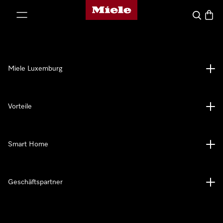
Miele-Homepage
nhalt springen
Suche
Waren
Miele Luxemburg
Vorteile
Smart Home
Geschäftspartner