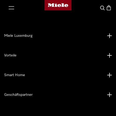
Miele-Homepage
nhalt springen
Suche
Waren
Miele Luxemburg
Vorteile
Smart Home
Geschäftspartner