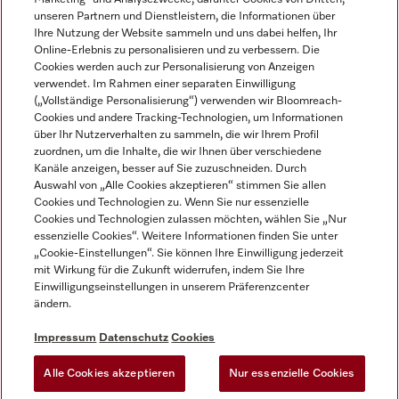
unseren Partnern und Dienstleistern, die Informationen über
Ihre Nutzung der Website sammeln und uns dabei helfen, Ihr
Online-Erlebnis zu personalisieren und zu verbessern. Die
Cookies werden auch zur Personalisierung von Anzeigen
verwendet. Im Rahmen einer separaten Einwilligung
(„Vollständige Personalisierung“) verwenden wir Bloomreach-
Miele auf Instagram
Miele auf Youtube
Cookies und andere Tracking-Technologien, um Informationen
über Ihr Nutzerverhalten zu sammeln, die wir Ihrem Profil
zuordnen, um die Inhalte, die wir Ihnen über verschiedene
Kanäle anzeigen, besser auf Sie zuzuschneiden. Durch
Auswahl von „Alle Cookies akzeptieren“ stimmen Sie allen
Cookies und Technologien zu. Wenn Sie nur essenzielle
Impressum
Cookies und Technologien zulassen möchten, wählen Sie „Nur
essenzielle Cookies“. Weitere Informationen finden Sie unter
AGB
„Cookie-Einstellungen“. Sie können Ihre Einwilligung jederzeit
Datenschutz
mit Wirkung für die Zukunft widerrufen, indem Sie Ihre
Einwilligungseinstellungen in unserem Präferenzcenter
Nutzungsbedingungen
ändern.
Barrièrefreiheetserklärung
Gesetzen über digitale Dienste
Impressum
Datenschutz
Cookies
Widerrufsformular
Alle Cookies akzeptieren
Nur essenzielle Cookies
Cookie-Einstellungen