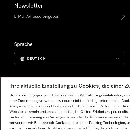
Newsletter
Sprache
DEUTSCH
Ihre aktuelle Einstellung zu Cookies, die einer
Um die ordnungsgemäße Funktion unserer Website zu gewährleisten, verw
Ihrer Zustimmung verwenden wir auch nicht unbedingt erforderliche Cook
Analysezwecke, darunter Cookies von Dritten, unseren Partnern und Dienst
Website sammeln und uns dabei helfen, Ihr Online-Erlebnis zu personalis
zur Personalisierung von Anzeigen verwendet. Im Rahmen einer separaten E
verwenden wir Bloomreach-Cookies und andere Tracking-Technologien, um
Impressum
AGB
Datenschutz
Nutzungsbedingunge
sammeln, die wir Ihrem Profil zuordnen, um die Inhalte, die wir Ihnen übe