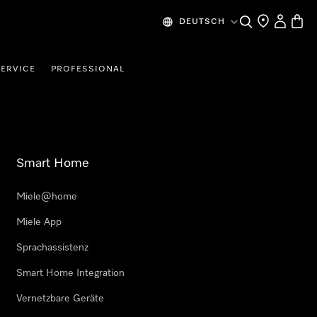
Suche
Händlersuche
Benutzer
Waren
DEUTSCH
SERVICE
PROFESSIONAL
Smart Home
Miele@home
Miele App
Sprachassistenz
Smart Home Integration
Vernetzbare Geräte