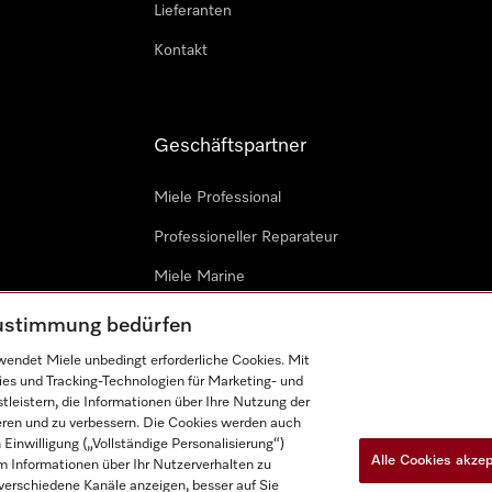
Lieferanten
Kontakt
Geschäftspartner
Miele Professional
Professioneller Reparateur
Miele Marine
Architekten & Bauträger
 Zustimmung bedürfen
endet Miele unbedingt erforderliche Cookies. Mit
ies und Tracking-Technologien für Marketing- und
leistern, die Informationen über Ihre Nutzung der
ieren und zu verbessern. Die Cookies werden auch
inwilligung („Vollständige Personalisierung“)
Alle Cookies akze
 Informationen über Ihr Nutzerverhalten zu
n
Barrièrefreiheetserklärung
Gesetzen über digitale Dienste
r verschiedene Kanäle anzeigen, besser auf Sie