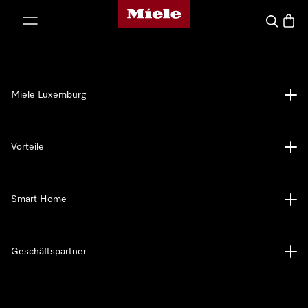
Miele-Homepage
nhalt springen
Suche
Waren
Miele Luxemburg
Vorteile
Smart Home
Geschäftspartner