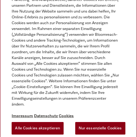
unseren Partnern und Dienstleistern, die Informationen über
Ihre Nutzung der Website sammeln und uns dabei helfen, Ihr
Online-Erlebnis zu personalisieren und zu verbessern. Die
Cookies werden auch zur Personalisierung von Anzeigen
verwendet. Im Rahmen einer separaten Einwilligung
(„Vollständige Personalisierung“) verwenden wir Bloomreach-
Miele auf Instagram
Miele auf Youtube
Cookies und andere Tracking-Technologien, um Informationen
über Ihr Nutzerverhalten zu sammeln, die wir Ihrem Profil
zuordnen, um die Inhalte, die wir Ihnen über verschiedene
Kanäle anzeigen, besser auf Sie zuzuschneiden. Durch
Auswahl von „Alle Cookies akzeptieren“ stimmen Sie allen
Cookies und Technologien zu. Wenn Sie nur essenzielle
Impressum
Cookies und Technologien zulassen möchten, wählen Sie „Nur
essenzielle Cookies“. Weitere Informationen finden Sie unter
AGB
„Cookie-Einstellungen“. Sie können Ihre Einwilligung jederzeit
Datenschutz
mit Wirkung für die Zukunft widerrufen, indem Sie Ihre
Einwilligungseinstellungen in unserem Präferenzcenter
Nutzungsbedingungen
ändern.
Barrièrefreiheetserklärung
Gesetzen über digitale Dienste
Impressum
Datenschutz
Cookies
Widerrufsformular
Alle Cookies akzeptieren
Nur essenzielle Cookies
Cookie-Einstellungen