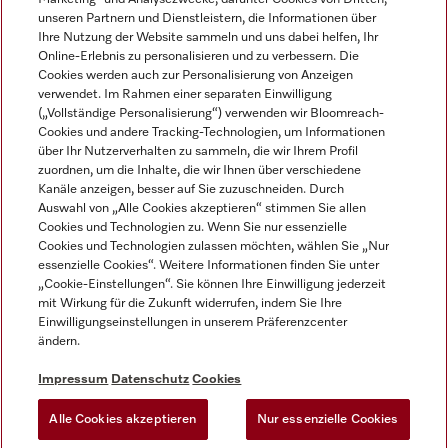
unseren Partnern und Dienstleistern, die Informationen über
Ihre Nutzung der Website sammeln und uns dabei helfen, Ihr
Online-Erlebnis zu personalisieren und zu verbessern. Die
Cookies werden auch zur Personalisierung von Anzeigen
verwendet. Im Rahmen einer separaten Einwilligung
(„Vollständige Personalisierung“) verwenden wir Bloomreach-
Miele auf Instagram
Miele auf Youtube
Cookies und andere Tracking-Technologien, um Informationen
über Ihr Nutzerverhalten zu sammeln, die wir Ihrem Profil
zuordnen, um die Inhalte, die wir Ihnen über verschiedene
Kanäle anzeigen, besser auf Sie zuzuschneiden. Durch
Auswahl von „Alle Cookies akzeptieren“ stimmen Sie allen
Cookies und Technologien zu. Wenn Sie nur essenzielle
Impressum
Cookies und Technologien zulassen möchten, wählen Sie „Nur
essenzielle Cookies“. Weitere Informationen finden Sie unter
AGB
„Cookie-Einstellungen“. Sie können Ihre Einwilligung jederzeit
Datenschutz
mit Wirkung für die Zukunft widerrufen, indem Sie Ihre
Einwilligungseinstellungen in unserem Präferenzcenter
Nutzungsbedingungen
ändern.
Barrièrefreiheetserklärung
Gesetzen über digitale Dienste
Impressum
Datenschutz
Cookies
Widerrufsformular
Alle Cookies akzeptieren
Nur essenzielle Cookies
Cookie-Einstellungen