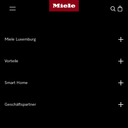
Miele-Homepage
nhalt springen
Suche
Waren
Miele Luxemburg
Vorteile
Smart Home
Geschäftspartner