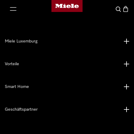
Miele-Homepage
nhalt springen
Suche
Waren
Miele Luxemburg
Vorteile
Smart Home
Geschäftspartner