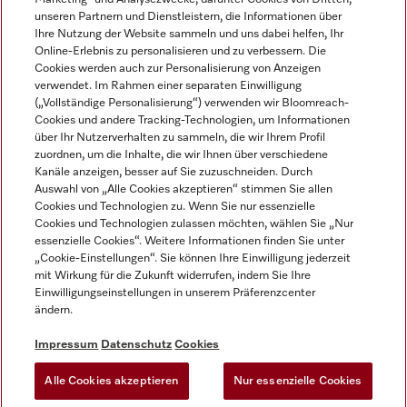
unseren Partnern und Dienstleistern, die Informationen über
Ihre Nutzung der Website sammeln und uns dabei helfen, Ihr
Online-Erlebnis zu personalisieren und zu verbessern. Die
Cookies werden auch zur Personalisierung von Anzeigen
verwendet. Im Rahmen einer separaten Einwilligung
(„Vollständige Personalisierung“) verwenden wir Bloomreach-
Miele auf Instagram
Miele auf Youtube
Cookies und andere Tracking-Technologien, um Informationen
über Ihr Nutzerverhalten zu sammeln, die wir Ihrem Profil
zuordnen, um die Inhalte, die wir Ihnen über verschiedene
Kanäle anzeigen, besser auf Sie zuzuschneiden. Durch
Auswahl von „Alle Cookies akzeptieren“ stimmen Sie allen
Cookies und Technologien zu. Wenn Sie nur essenzielle
Impressum
Cookies und Technologien zulassen möchten, wählen Sie „Nur
essenzielle Cookies“. Weitere Informationen finden Sie unter
AGB
„Cookie-Einstellungen“. Sie können Ihre Einwilligung jederzeit
Datenschutz
mit Wirkung für die Zukunft widerrufen, indem Sie Ihre
Einwilligungseinstellungen in unserem Präferenzcenter
Nutzungsbedingungen
ändern.
Barrièrefreiheetserklärung
Gesetzen über digitale Dienste
Impressum
Datenschutz
Cookies
Widerrufsformular
Alle Cookies akzeptieren
Nur essenzielle Cookies
Cookie-Einstellungen