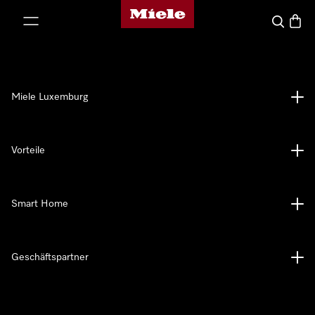
Miele-Homepage
nhalt springen
Suche
Waren
Miele Luxemburg
Vorteile
Smart Home
Geschäftspartner