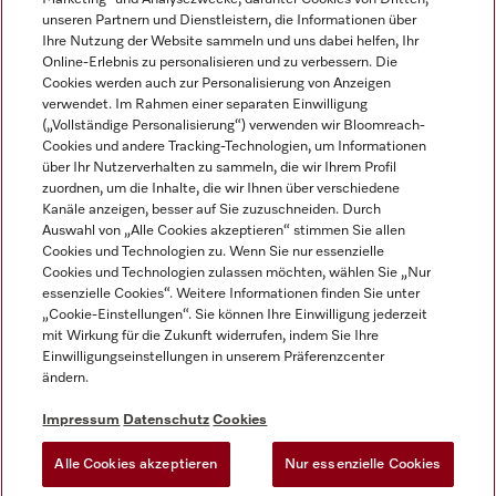
unseren Partnern und Dienstleistern, die Informationen über
Ihre Nutzung der Website sammeln und uns dabei helfen, Ihr
Online-Erlebnis zu personalisieren und zu verbessern. Die
Cookies werden auch zur Personalisierung von Anzeigen
verwendet. Im Rahmen einer separaten Einwilligung
(„Vollständige Personalisierung“) verwenden wir Bloomreach-
Miele auf Instagram
Miele auf Youtube
Cookies und andere Tracking-Technologien, um Informationen
über Ihr Nutzerverhalten zu sammeln, die wir Ihrem Profil
zuordnen, um die Inhalte, die wir Ihnen über verschiedene
Kanäle anzeigen, besser auf Sie zuzuschneiden. Durch
Auswahl von „Alle Cookies akzeptieren“ stimmen Sie allen
Cookies und Technologien zu. Wenn Sie nur essenzielle
Impressum
Cookies und Technologien zulassen möchten, wählen Sie „Nur
essenzielle Cookies“. Weitere Informationen finden Sie unter
AGB
„Cookie-Einstellungen“. Sie können Ihre Einwilligung jederzeit
Datenschutz
mit Wirkung für die Zukunft widerrufen, indem Sie Ihre
Einwilligungseinstellungen in unserem Präferenzcenter
Nutzungsbedingungen
ändern.
Barrièrefreiheetserklärung
Gesetzen über digitale Dienste
Impressum
Datenschutz
Cookies
Widerrufsformular
Alle Cookies akzeptieren
Nur essenzielle Cookies
Cookie-Einstellungen