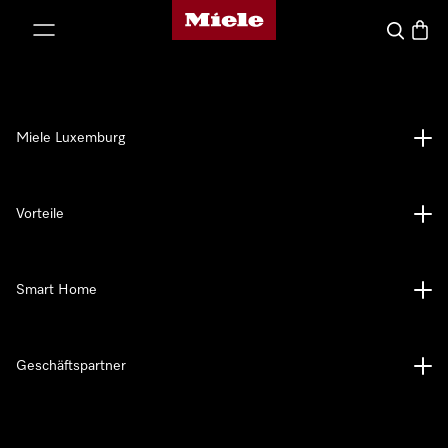
Miele-Homepage
nhalt springen
Suche
Waren
Miele Luxemburg
Vorteile
Smart Home
Geschäftspartner