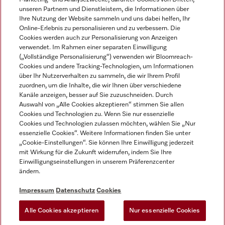
unseren Partnern und Dienstleistern, die Informationen über
Ihre Nutzung der Website sammeln und uns dabei helfen, Ihr
Online-Erlebnis zu personalisieren und zu verbessern. Die
Cookies werden auch zur Personalisierung von Anzeigen
verwendet. Im Rahmen einer separaten Einwilligung
(„Vollständige Personalisierung“) verwenden wir Bloomreach-
Miele auf Instagram
Miele auf Youtube
Cookies und andere Tracking-Technologien, um Informationen
über Ihr Nutzerverhalten zu sammeln, die wir Ihrem Profil
zuordnen, um die Inhalte, die wir Ihnen über verschiedene
Kanäle anzeigen, besser auf Sie zuzuschneiden. Durch
Auswahl von „Alle Cookies akzeptieren“ stimmen Sie allen
Cookies und Technologien zu. Wenn Sie nur essenzielle
Impressum
Cookies und Technologien zulassen möchten, wählen Sie „Nur
essenzielle Cookies“. Weitere Informationen finden Sie unter
AGB
„Cookie-Einstellungen“. Sie können Ihre Einwilligung jederzeit
Datenschutz
mit Wirkung für die Zukunft widerrufen, indem Sie Ihre
Einwilligungseinstellungen in unserem Präferenzcenter
Nutzungsbedingungen
ändern.
Barrièrefreiheetserklärung
Gesetzen über digitale Dienste
Impressum
Datenschutz
Cookies
Widerrufsformular
Alle Cookies akzeptieren
Nur essenzielle Cookies
Cookie-Einstellungen