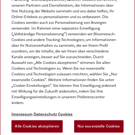
unseren Partnern und Dienstleistern, die Informationen über
Ihre Nutzung der Website sammeln und uns dabei helfen, Ihr
Online-Erlebnis zu personalisieren und zu verbessern. Die
Cookies werden auch zur Personalisierung von Anzeigen
verwendet. Im Rahmen einer separaten Einwilligung
(„Vollständige Personalisierung“) verwenden wir Bloomreach-
Miele auf Instagram
Miele auf Youtube
Cookies und andere Tracking-Technologien, um Informationen
über Ihr Nutzerverhalten zu sammeln, die wir Ihrem Profil
zuordnen, um die Inhalte, die wir Ihnen über verschiedene
Kanäle anzeigen, besser auf Sie zuzuschneiden. Durch
Auswahl von „Alle Cookies akzeptieren“ stimmen Sie allen
Cookies und Technologien zu. Wenn Sie nur essenzielle
Impressum
Cookies und Technologien zulassen möchten, wählen Sie „Nur
essenzielle Cookies“. Weitere Informationen finden Sie unter
AGB
„Cookie-Einstellungen“. Sie können Ihre Einwilligung jederzeit
Datenschutz
mit Wirkung für die Zukunft widerrufen, indem Sie Ihre
Einwilligungseinstellungen in unserem Präferenzcenter
Nutzungsbedingungen
ändern.
Barrièrefreiheetserklärung
Gesetzen über digitale Dienste
Impressum
Datenschutz
Cookies
Widerrufsformular
Alle Cookies akzeptieren
Nur essenzielle Cookies
Cookie-Einstellungen