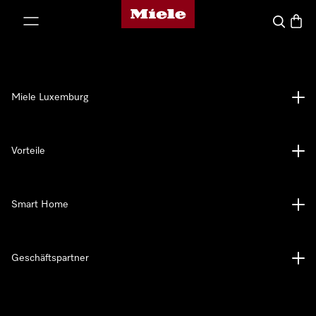
Miele-Homepage
nhalt springen
Suche
Waren
Miele Luxemburg
Vorteile
Smart Home
Geschäftspartner