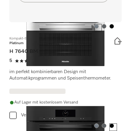
Farbe:
Farbe:
Farbe:
Kompakt-Backofen mit Mikrowelle
Platinum
H 7640 BM
5
(2 Bewertungen)
5 Sterne von 5
im perfekt kombinierbaren Design mit
Automatikprogrammen und Speisenthermometer.
Auf Lager mit kostenlosem Versand
Vergleichen
Farbe:
Farbe:
Farbe: