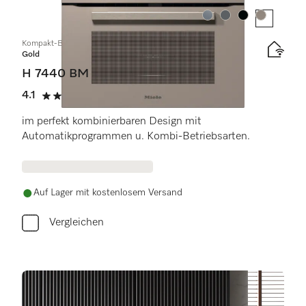
Farbe:
Farbe:
Farbe:
Farbe:
Kompakt-Backofen mit Mikrowelle
Gold
H 7440 BM
4.1
(7 Bewertungen)
4.1 Sterne von 5
im perfekt kombinierbaren Design mit
Automatikprogrammen u. Kombi-Betriebsarten.
Auf Lager mit kostenlosem Versand
Vergleichen