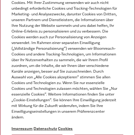
Cookies. Mit Ihrer Zustimmung verwenden wir auch nicht
unbedingt erforderliche Cookies und Tracking-Technologien für
DEUTSCH
Marketing- und Analysezwecke, darunter Cookies von Dritten,
unseren Partnern und Dienstleistern, die Informationen über
Ihre Nutzung der Website sammeln und uns dabei helfen, Ihr
Online-Erlebnis zu personalisieren und zu verbessern. Die
Cookies werden auch zur Personalisierung von Anzeigen
verwendet. Im Rahmen einer separaten Einwilligung
(„Vollständige Personalisierung“) verwenden wir Bloomreach-
Miele auf Instagram
Miele auf Youtube
Cookies und andere Tracking-Technologien, um Informationen
über Ihr Nutzerverhalten zu sammeln, die wir Ihrem Profil
zuordnen, um die Inhalte, die wir Ihnen über verschiedene
Kanäle anzeigen, besser auf Sie zuzuschneiden. Durch
Auswahl von „Alle Cookies akzeptieren“ stimmen Sie allen
Cookies und Technologien zu. Wenn Sie nur essenzielle
Impressum
Cookies und Technologien zulassen möchten, wählen Sie „Nur
essenzielle Cookies“. Weitere Informationen finden Sie unter
AGB
„Cookie-Einstellungen“. Sie können Ihre Einwilligung jederzeit
Datenschutz
mit Wirkung für die Zukunft widerrufen, indem Sie Ihre
Einwilligungseinstellungen in unserem Präferenzcenter
Nutzungsbedingungen
ändern.
Barrièrefreiheetserklärung
Gesetzen über digitale Dienste
Impressum
Datenschutz
Cookies