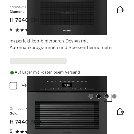
Kompakt-Backofen mit Mikrowelle
Diamond
H 7840 BM
5
(2 Bewertungen)
5 Sterne von 5
im perfekt kombinierbaren Design mit
Automatikprogrammen und Speisenthermometer.
Auf Lager mit kostenlosem Versand
Vergleichen
Farbe:
Farbe:
Farbe:
Farbe:
Griffloser Kompakt-Backofen mit Mikrowelle
Gold
H 7440 BMX
5
(1 Bewertung)