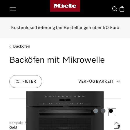
Miele-Homepage
nhalt springen
Suche
Waren
Kostenlose Lieferung bei Bestellungen über 50 Euro
Backöfen
Backöfen mit Mikrowelle
FILTER
VERFÜGBARKEIT
7
Produkte
Farbe:
Farbe:
Farbe:
Kompakt-Backofen mit Mikrowelle
Gold