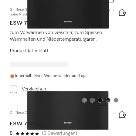
Grifflose Gourmet-Wärmeschublade in 32cm Höhe für die 90cm
hohe Nische
ESW 7030
zum Vorwärmen von Geschirr, zum Speisen
Warmhalten und Niedertemperaturgaren.
Produktdatenblatt
Innerhalb einer Woche wieder auf Lager
Vergleichen
Farbe:
Farbe:
Farbe:
Farbe:
Farbe:
Grifflose Gourmet-Wärmeschublade in 29cm Höhe
ESW 7020
5
(5 Bewertungen)